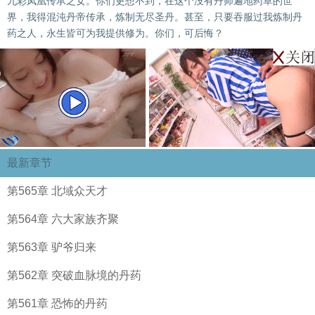
九彩凤凰传承之女。你们更想不到，在这个没有丹师遍地药草的世
界，我得混沌丹帝传承，炼制无尽圣丹。甚至，只要吞服过我炼制丹
药之人，永生皆可为我提供修为。你们，可后悔？
最新章节
第565章 北域众天才
第564章 六大家族齐聚
第563章 驴爷归来
第562章 突破血脉境的丹药
第561章 恐怖的丹药