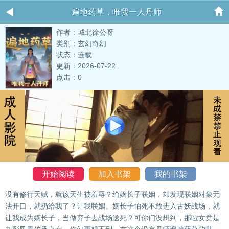
遍地药草，唯我一人丹师
作者：城北徐公呀
类别：玄幻奇幻
状态：连载
更新：2026-07-22
点击：0
开始阅读
加入书架
我的书架
没有修行天赋，就该天生被羞辱？给嫡长子联姻，却发现联姻对象无
法开口，就扔给我了？让我联姻。嫡长子怕死不敢进入古妖战场，就
让我成为嫡长子，当做弃子去战场送死？可你们没想到，那哑女竟是