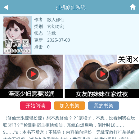
挂机修仙系统
作者：散人修仙
类别：玄幻奇幻
状态：连载
更新：2025-07-09
点击：0
开始阅读
加入书架
我的书架
（修仙无限流轻松流）想不想修仙？？“滚犊子，不想，没看到我在玩
联盟吗？”“检测到宿主拒绝修仙，系统自爆启动，倒计时10……
9……”s：本书不后宫！不舔狗！内容偏向轻松，无缘无故打打杀杀的