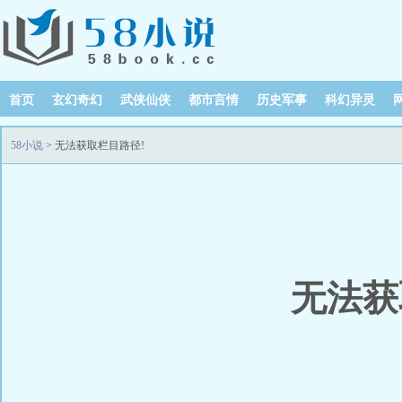
首页
玄幻奇幻
武侠仙侠
都市言情
历史军事
科幻异灵
58小说
> 无法获取栏目路径!
无法获