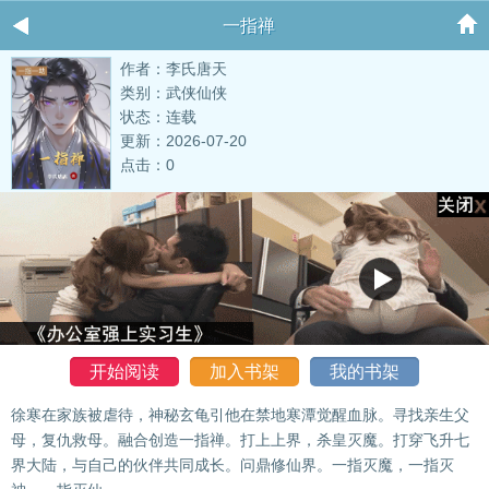
一指禅
作者：李氏唐天
类别：武侠仙侠
状态：连载
更新：2026-07-20
点击：0
开始阅读
加入书架
我的书架
徐寒在家族被虐待，神秘玄龟引他在禁地寒潭觉醒血脉。寻找亲生父
母，复仇救母。融合创造一指禅。打上上界，杀皇灭魔。打穿飞升七
界大陆，与自己的伙伴共同成长。问鼎修仙界。一指灭魔，一指灭