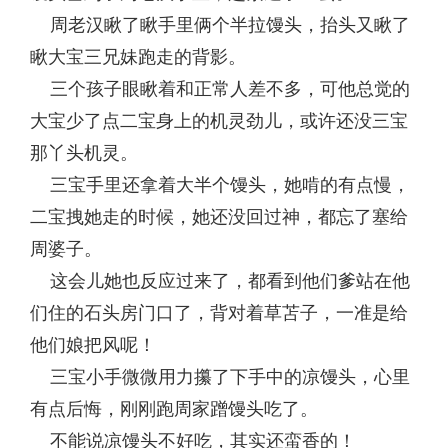
周老汉瞅了瞅手里俩个半拉馒头，抬头又瞅了
瞅大宝三兄妹跑走的背影。
三个孩子眼瞅着和正常人差不多，可他总觉的
大宝少了点二宝身上的机灵劲儿，或许还没三宝
那丫头机灵。
三宝手里还拿着大半个馒头，她啃的有点慢，
二宝拽她走的时候，她还没回过神，都忘了塞给
周婆子。
这会儿她也反应过来了，都看到他们爹站在他
们住的石头房门口了，背对着草苫子，一准是给
他们娘把风呢！
三宝小手微微用力攥了下手中的凉馒头，心里
有点后悔，刚刚跑周家蹭馒头吃了。
不能说凉馒头不好吃，其实还蛮香的！