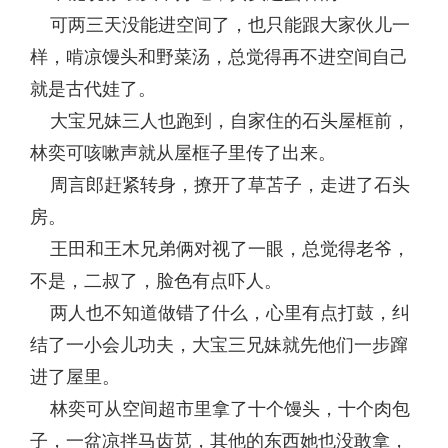
可两三天没能进空间了，也只能跟大家伙儿一
样，啃凉馒头和野菜汤，总觉得再不进空间自己
就是古代娃了。
大宝兄妹三人也跑到，自家住的石头屋框前，
林奕可咳嗽声就从屋框子里传了出来。
周言郎赶紧转身，撩开了草苫子，走进了石头
房。
王田和王木兄弟俩对视了一眼，总觉得老爷，
不是，二叔了，脸色有点吓人。
两人也不知道做错了什么，心里有点打鼓，纠
结了一小会儿功夫，大宝三兄妹就先他们一步蹿
进了屋里。
林奕可从空间超市里拿了十个馒头，十个肉包
子，一盆凉拌马齿苋，其他的东西她也没敢拿，