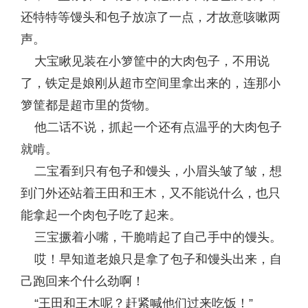
还特特等馒头和包子放凉了一点，才故意咳嗽两
声。
大宝瞅见装在小箩筐中的大肉包子，不用说
了，铁定是娘刚从超市空间里拿出来的，连那小
箩筐都是超市里的货物。
他二话不说，抓起一个还有点温乎的大肉包子
就啃。
二宝看到只有包子和馒头，小眉头皱了皱，想
到门外还站着王田和王木，又不能说什么，也只
能拿起一个肉包子吃了起来。
三宝撅着小嘴，干脆啃起了自己手中的馒头。
哎！早知道老娘只是拿了包子和馒头出来，自
己跑回来个什么劲啊！
“王田和王木呢？赶紧喊他们过来吃饭！”