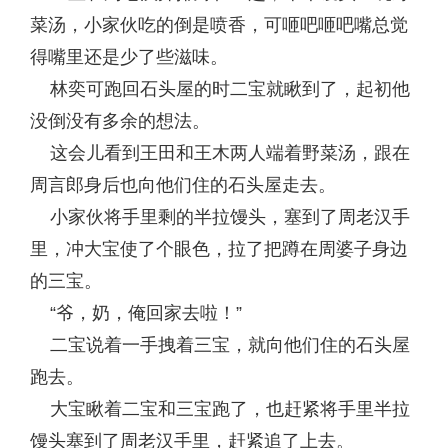
菜汤，小家伙吃的倒是喷香，可咂吧咂吧嘴总觉
得嘴里还是少了些滋味。
林奕可跑回石头屋的时二宝就瞅到了，起初他
没倒没有多余的想法。
这会儿看到王田和王木两人端着野菜汤，跟在
周言郎身后也向他们住的石头屋走去。
小家伙将手里剩的半拉馒头，塞到了周老汉手
里，冲大宝使了个眼色，拉了把蹲在周婆子身边
的三宝。
“爷，奶，俺回家去啦！”
二宝说着一手拽着三宝，就向他们住的石头屋
跑去。
大宝瞅着二宝和三宝跑了，也赶紧将手里半拉
馒头塞到了周老汉手里，赶紧追了上去。