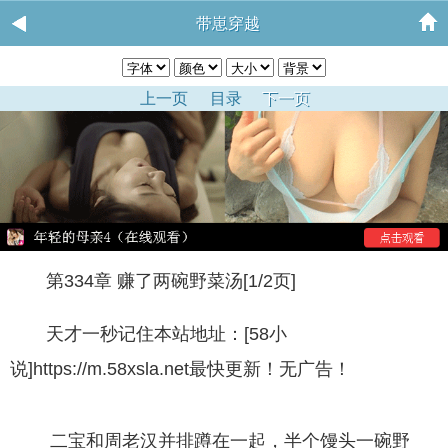
带崽穿越
上一页
目录
下一页
第334章 赚了两碗野菜汤[1/2页]
天才一秒记住本站地址：[58小
说]https://m.58xsla.net最快更新！无广告！
二宝和周老汉并排蹲在一起，半个馒头一碗野