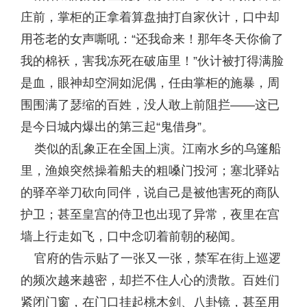
庄前，掌柜的正拿着算盘抽打自家伙计，口中却
用苍老的女声嘶吼：“还我命来！那年冬天你偷了
我的棉袄，害我冻死在破庙里！”伙计被打得满脸
是血，眼神却空洞如泥偶，任由掌柜的施暴，周
围围满了瑟缩的百姓，没人敢上前阻拦——这已
是今日城内爆出的第三起“鬼借身”。
类似的乱象正在全国上演。江南水乡的乌篷船
里，渔娘突然操着船夫的粗嗓门投河；塞北驿站
的驿卒举刀砍向同伴，说自己是被他害死的商队
护卫；甚至皇宫的侍卫也出现了异常，夜里在宫
墙上行走如飞，口中念叨着前朝的秘闻。
官府的告示贴了一张又一张，禁军在街上巡逻
的频次越来越密，却拦不住人心的溃散。百姓们
紧闭门窗，在门口挂起桃木剑、八卦镜，甚至用