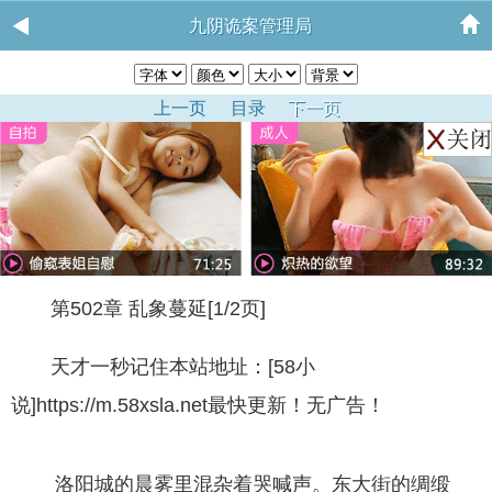
九阴诡案管理局
上一页
目录
下一页
第502章 乱象蔓延[1/2页]
天才一秒记住本站地址：[58小
说]https://m.58xsla.net最快更新！无广告！
洛阳城的晨雾里混杂着哭喊声。东大街的绸缎