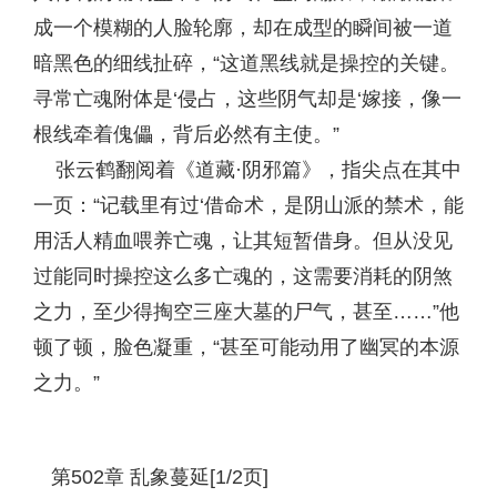
成一个模糊的人脸轮廓，却在成型的瞬间被一道
暗黑色的细线扯碎，“这道黑线就是操控的关键。
寻常亡魂附体是‘侵占，这些阴气却是‘嫁接，像一
根线牵着傀儡，背后必然有主使。”
张云鹤翻阅着《道藏·阴邪篇》，指尖点在其中
一页：“记载里有过‘借命术，是阴山派的禁术，能
用活人精血喂养亡魂，让其短暂借身。但从没见
过能同时操控这么多亡魂的，这需要消耗的阴煞
之力，至少得掏空三座大墓的尸气，甚至……”他
顿了顿，脸色凝重，“甚至可能动用了幽冥的本源
之力。”
第502章 乱象蔓延[1/2页]