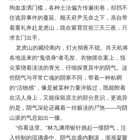
狗血泼洒门槛，各种土法偏方传遍街巷，却挡不
住诡异事件的蔓延。顺天府尹无奈之下，亲自带
着重礼奔赴龙虎山，跪在紫霄宫前三天三夜，只
求玄门出手。
龙虎山的藏经阁内，灯火彻夜不熄。肖天机将
各地送来的“鬼借身”者毛发、衣物摆在案上，指
尖萦绕着淡淡的青光，仔细探查其中的阴气。这
些阴气与寻常亡魂的阴寒不同，带着一种粘稠
的“活物感”，像是被某种力量淬炼过，既能附着
在活人身上，又能保留原主的部分意识，更诡异
的是，阴气深处还藏着一丝极淡的尸煞——与阴
山派的气息如出一辙。
“你看这里。”林九渊用银针挑起一缕阴气，注
入特制的琉璃盏中。阴气在盏内翻滚，渐渐凝聚