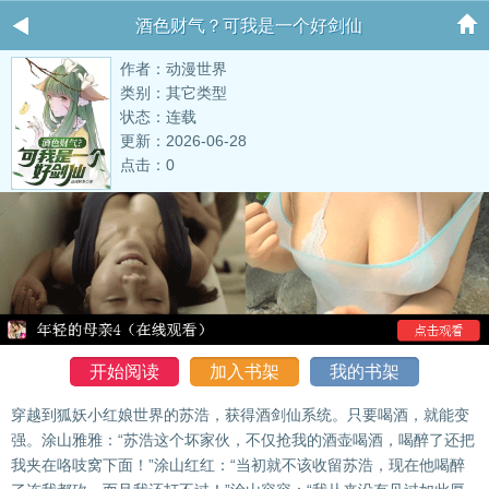
酒色财气？可我是一个好剑仙
作者：动漫世界
类别：其它类型
状态：连载
更新：2026-06-28
点击：0
开始阅读
加入书架
我的书架
穿越到狐妖小红娘世界的苏浩，获得酒剑仙系统。只要喝酒，就能变
强。涂山雅雅：“苏浩这个坏家伙，不仅抢我的酒壶喝酒，喝醉了还把
我夹在咯吱窝下面！”涂山红红：“当初就不该收留苏浩，现在他喝醉