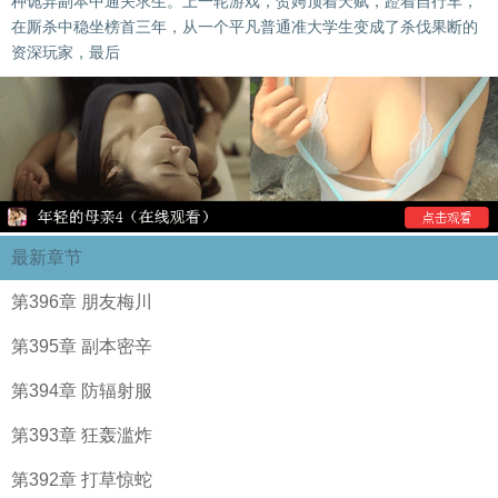
种诡异副本中通关求生。上一轮游戏，贺娉顶着天赋，蹬着自行车，
在厮杀中稳坐榜首三年，从一个平凡普通准大学生变成了杀伐果断的
资深玩家，最后
最新章节
第396章 朋友梅川
第395章 副本密辛
第394章 防辐射服
第393章 狂轰滥炸
第392章 打草惊蛇