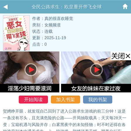
全民公路求生：欧皇重开带飞全球
作者：真的很喜欢睡觉
类别：女频频道
状态：连载
更新：2025-11-19
点击：0
开始阅读
加入书架
我的书架
贺娉睁开眼，就发现自己回到了进入公路求生游戏的前三分钟！这是
一条没有尽头，且充满危险的公路——开局抽取载具；天灾每28天一
变；宝箱机遇与风险并存；白雾黑夜中的未知怪物；时不时还得在各