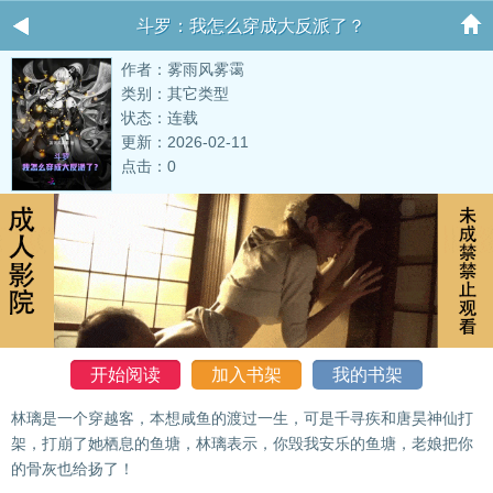
斗罗：我怎么穿成大反派了？
作者：雾雨风雾霭
类别：其它类型
状态：连载
更新：2026-02-11
点击：0
开始阅读
加入书架
我的书架
林璃是一个穿越客，本想咸鱼的渡过一生，可是千寻疾和唐昊神仙打
架，打崩了她栖息的鱼塘，林璃表示，你毁我安乐的鱼塘，老娘把你
的骨灰也给扬了！