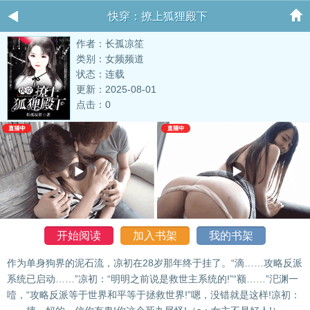
快穿：撩上狐狸殿下
作者：长孤凉笙
类别：女频频道
状态：连载
更新：2025-08-01
点击：0
开始阅读
加入书架
我的书架
作为单身狗界的泥石流，凉初在28岁那年终于挂了。“滴……攻略反派
系统已启动……”凉初：“明明之前说是救世主系统的!”“额……”汜渊一
噎，“攻略反派等于世界和平等于拯救世界!”嗯，没错就是这样!凉初：