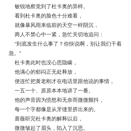
敏锐地察觉到了杜卡奥的异样。
看到杜卡奥的脸色十分难看，
就像暴风雨来临前的天空一样阴沉，
两人不禁心中一紧，急忙关切地追问：
“到底发生什么事了？你快说啊，别让我们干着
急。”
杜卡奥此时也没心思隐瞒，
他满心的郁闷正无处释放，
便连忙把黄老刚才在电话里跟他说的事情，
一五一十、原原本本地讲了一番。
他的声音因为愤怒和无奈而微微颤抖，
每一个字都像是从牙缝里挤出来的。
蔷薇听完杜卡奥的解释以后，
微微皱起了眉头，陷入了沉思。