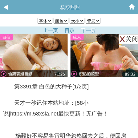
杨毅甜甜
上一页
目录
下一页
第3391章 白色的大种子[1/2页]
天才一秒记住本站地址：[58小
说]https://m.58xsla.net最快更新！无广告！
杨毅好不容易将雷明华忽悠回去之后，便回房